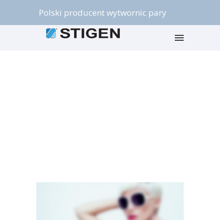
Polski producent wytwornic pary
Articles Tagged with: 12
demos
Home
/ Blog Archives